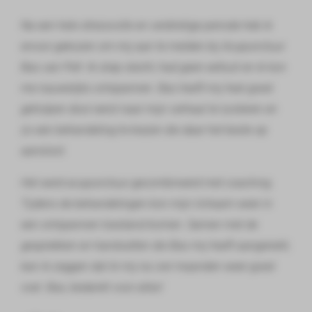
Na een hele stressvolle en verdrietige periode heb ik
ervoor gekozen om mij aan te melden bij Acupunctuur
Bas van Pelt. Ik sliep slecht, had geen eetlust en ik kon
me nauwelijks ontspannen. Bas heeft mij heel goed
geholpen door eerst naar mijn verhaal te luisteren en
zo een behandeling te kiezen die daar het beste op
aansloot.
Het werd acupunctuur gecombineerd met coaching.
Tijdens de behandelingen kon mijn lichaam weer in
een ontspannen toestand komen. Samen met de
gesprekken en handvatten die Bas mij heeft aangereikt,
kan ik zeggen dat ik mij na vier maanden weer goed
voel. Bas, bedankt voor alles!