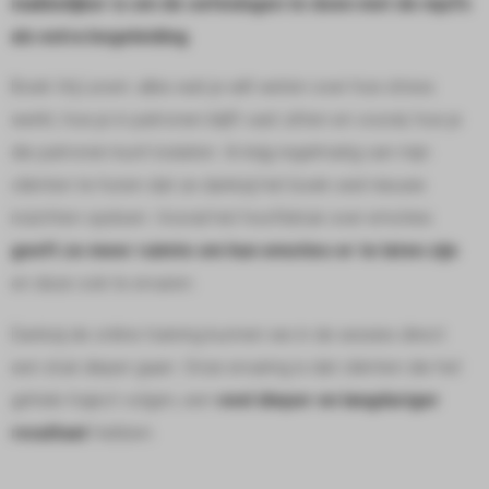
makkelijker is om de oefeningen te doen met de mp3’s
als extra begeleiding
.
Boek Vrij Leven: alles wat je wilt weten over hoe stress
werkt, hoe je in patronen blijft vast zitten en vooral, hoe je
die patronen kunt loslaten. Ik krijg regelmatig van mijn
cliënten te horen dat ze dankzij het boek veel nieuwe
inzichten opdoen. Vooral het hoofdstuk over emoties
geeft ze meer ruimte om hun emoties er te laten zijn
en deze ook te ervaren.
Dankzij de online training kunnen we in de sessies direct
een stuk dieper gaan. Onze ervaring is dat cliënten die het
gehele traject volgen, een
veel dieper en langduriger
resultaat
hebben.