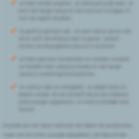
Je hebt minder angsten. Je vertrouwt je lijf weer. Je
bent niet langer bang om een burnout te krijgen of
voor de ergste situaties.
Je geeft je grenzen aan. Je weet wat je wel en niet
wil en durft die liefdevol aan te geven. Jij bent
immers de belangrijkste persoon in je leven!
Je hebt patronen doorbroken en verdriet verwerkt.
Je handelt meer vanuit je intuïtie en niet langer
vanuit je overlevingsmechanismes.
Je voelt je vrijer en energieker. Je slaapt beter en
piekert minder. Al met al heeft het je een heleboel
extra energie opgeleverd. Je voelt je eindelijk weer
‘levend’.
Doordat we met deze methode niet alleen de symptomen,
maar ook de echte oorzaak aanpakken, zijn bijna al mijn