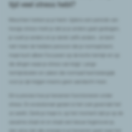
tijd veel stress hebt?
Misschien herken je je hierin: tijdens een periode van
hevige stress merk je dat je je anders gaat gedragen,
je voelt je anders en je denkt zelfs anders. Je bent
niet meer de heldere persoon die je normaal bent,
maar kunt alleen focussen op de korte termijn en op
die dingen waar je stress van krijgt. Lange
termijndoelen en zaken die normaal heel belangrijk
voor je zijn krijgen ineens geen aandacht meer…
Dit is precies hoe je hersenen functioneren onder
stress. En evolutionair gezien is het ook goed dat het
zo werkt. Denk je maar in, op het moment dat je op de
savanne staat en er staat een leeuw tegenover je,
dan wil je dat alle energie in je hersenen gaat naar het