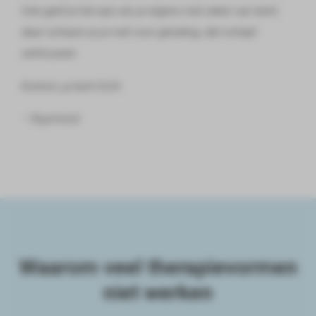
Ook geef je het aan als je ergens niet zeker van bent,
daar schaam je je niet voor gelukkig, dat schept
vertrouwen.
Kortom, je bent Echt
– Raymond
Waarom veel therapievormen
niet werken