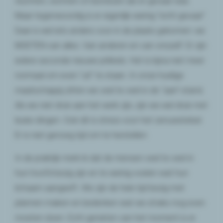
vluchten, vechten of bevriezen als er gevaar was.
Maar tegenwoordig is er eigenlijk weinig “echt gevaar”.
Daar is wel iets anders voor in de plaats gekomen: we
MOETEN van alles. Van anderen en van onszelf. Er zijn
iedere seconde nieuwe prikkels. Het is bijna niet meer
normaal om even “uit” te staan. In onze huidige
maatschappij zitten we veel te veel in de “aan”-stand.
Als we niet druk aan het werk zijn, zijn we wel druk met
leuke dingen. Ook dit is stress voor het zenuwstelsel.
Er is niet genoeg tijd om te herstellen.
In de praktijk merk ik dat de mensen veel te veel in
hun hoofd bezig zijn en te weinig voelen wat hun
lichaam aangeeft. We zijn de hele tijd bezig met
plannen maken en bedenken wat we straks nog even
moeten doen. Echt genieten van het moment is er