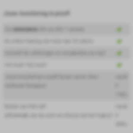
Jouw investering in jezelf
Zes
intensieve
één-op-één 1 sessies
De online training van meer dan 25 video’s
Inclusief de oefeningen en visualisaties op mp3
Het boek ‘Vrij Leven’
Jouw investering in jezelf bij een senior Aser-
vanaf
methode therapeut:
€
1950,-
Bij Bas van Pelt zelf:
vanaf
(afhankelijk van de vorm en inhoud van het traject)
€
4950,-