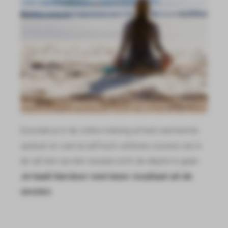
Doordat je in de online training al heel veel kennis
opdoet en veel al zelf kunt oefenen, kunnen we in
de vijf één-op-één sessies echt de diepte in gaan.
Je haalt hierdoor veel meer resultaat uit de
sessies
.