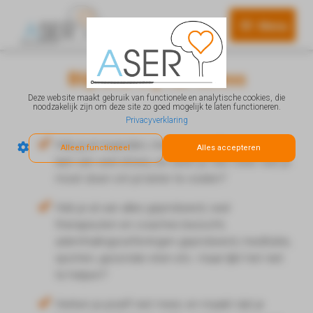
Menu
Blijvend vrij van stress
Deze website maakt gebruik van functionele en analytische cookies, die
noodzakelijk zijn om deze site zo goed mogelijk te laten functioneren.
Privacyverklaring
Heb jij al maanden, misschien zelfs wel jaren,
Alleen functioneel
Alles accepteren
last van veel stress, en weet je niet meer wat je
moet doen om je beter te voelen?
Heb je al van alles geprobeerd, veel
therapeuten en coaches bezocht,
ademhalingsoefeningen geprobeerd, meditatie,
sporten, gezonder eten etc. maar lijkt het niet
te helpen?
Herken je jezelf niet meer, en maakt dat je