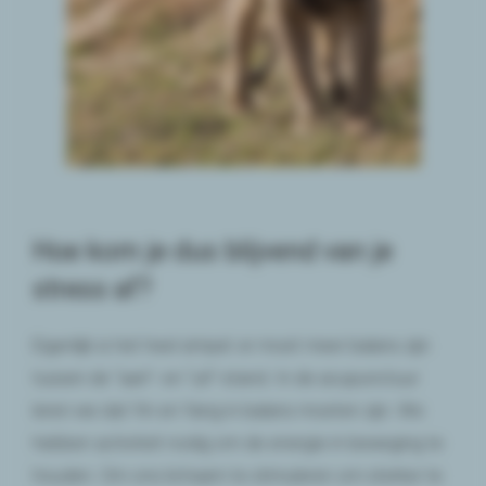
Hoe kom je dus blijvend van je
stress af?
Eigenlijk is het heel simpel: er moet meer balans zijn
tussen de “aan”- en “uit”-stand. In de acupunctuur
leren we dat Yin en Yang in balans moeten zijn. We
hebben activiteit nodig om de energie in beweging te
houden. Om ons lichaam te stimuleren om sterker te