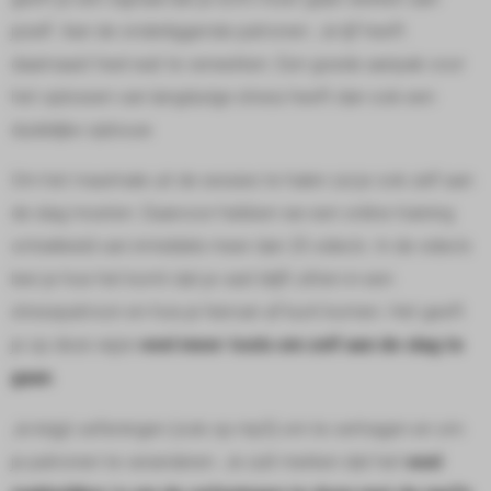
jezelf. Aan de onderliggende patronen. Je lijf heeft
daarnaast heel wat te verwerken. Een goede aanpak voor
het oplossen van langdurige stress heeft dan ook een
duidelijke opbouw.
Om het maximale uit de sessies te halen zul je ook zelf aan
de slag moeten. Daarvoor hebben we een online training
ontwikkeld van inmiddels meer dan 25 video’s. In de video’s
leer je hoe het komt dat je vast blijft zitten in een
stresspatroon en hoe je hiervan af kunt komen. Het geeft
je op deze wijze
veel meer tools om zelf aan de slag te
gaan
.
Je krijgt oefeningen (ook op mp3) om te vertragen en om
je patronen te veranderen. Je zult merken dat het
veel