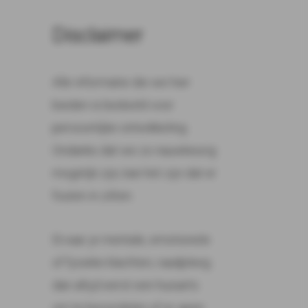
Disclaimer
Alle informatie die we hier
bieden is bedoeld voor
persoonlijke ontwikkeling.
Ondanks dat we zo nauwkeurig
mogelijk zijn, kan het zijn dat er
fouten in zitten.
Ervaar je mentale, emotionele
of fysieke klachten, raadpleeg
dan altijd eerst een huisarts
om te beoordelen of er geen