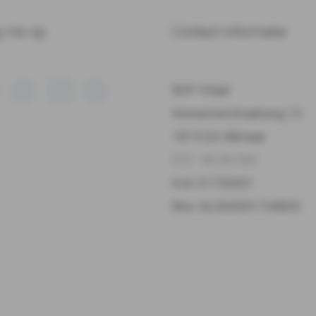
g me op:
Contact informatie
BVP Vitaal
Kennemerstraatweg 13
1814 GA Alkmaar
072 - 82 00 332
Kvk: 61759201
Btw: NL002091734B33