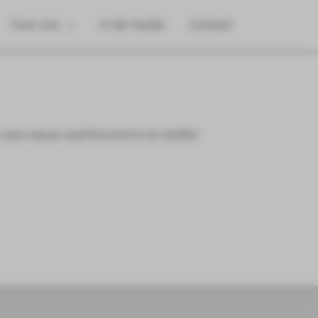
Over ons
In de media
Contact
 een nieuw wachtwoord in te stellen.