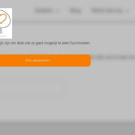
Boeken
Blog
Werk met mij
k zijn om deze site zo goed mogelijk te laten functioneren.
aam of e-mailadres in. Je ontvangt een link via e-mail om
Alles accepteren