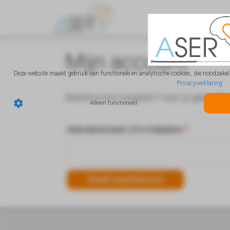
Mijn account
Deze website maakt gebruik van functionele en analytische cookies, die noodzakelij
Privacyverklaring
Wachtwoord vergeten? Voer je gebruikersn
Alleen functioneel
Vereist
Gebruikersnaam of e-mailadres
*
Reset wachtwoord