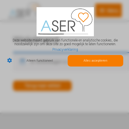
Menu
Menu
Winkelmand
Deze website maakt gebruik van functionele en analytische cookies, die
noodzakelijk zijn om deze site zo goed mogelijk te laten functioneren.
Privacyverklaring
Alleen functioneel
Alles accepteren
Je winkelwagen is momenteel leeg.
Terug naar winkel