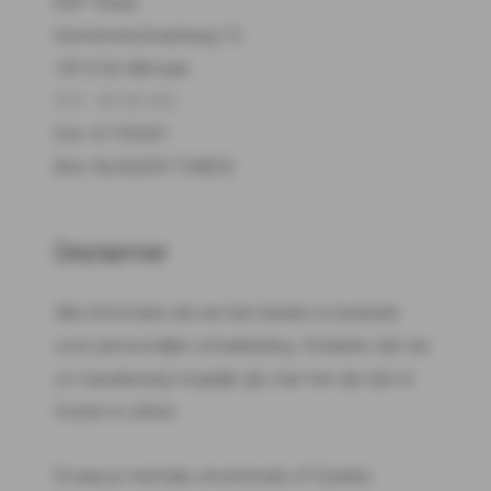
BVP Vitaal
Kennemerstraatweg 13
1814 GA Alkmaar
072 - 82 00 332
Kvk: 61759201
Btw: NL002091734B33
Disclaimer
Alle informatie die we hier bieden is bedoeld
voor persoonlijke ontwikkeling. Ondanks dat we
zo nauwkeurig mogelijk zijn, kan het zijn dat er
fouten in zitten.
Ervaar je mentale, emotionele of fysieke