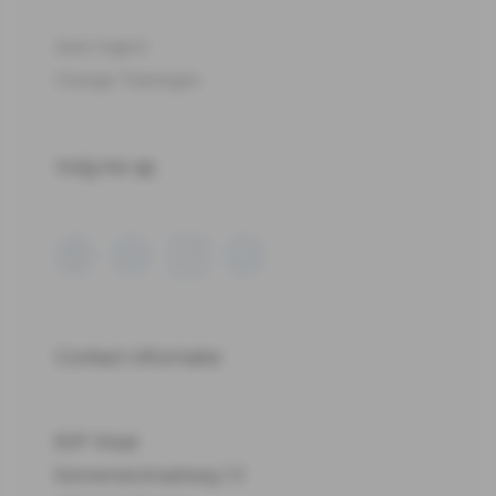
Aser traject
Overige Trainingen
Volg me op:
Contact informatie
BVP Vitaal
Kennemerstraatweg 13