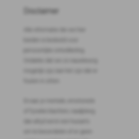
Disclaimer
Alle informatie die we hier
bieden is bedoeld voor
persoonlijke ontwikkeling.
Ondanks dat we zo nauwkeurig
mogelijk zijn, kan het zijn dat er
fouten in zitten.
Ervaar je mentale, emotionele
of fysieke klachten, raadpleeg
dan altijd eerst een huisarts
om te beoordelen of er geen