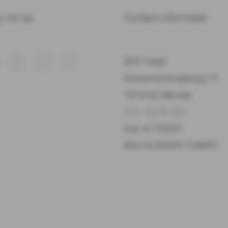
g me op:
Contact informatie
BVP Vitaal
Kennemerstraatweg 13
1814 GA Alkmaar
072 - 82 00 332
Kvk: 61759201
Btw: NL002091734B33