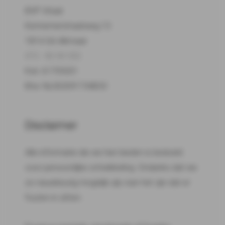
BVP Vitaal
Kennemerstraatweg 13
1814 GA Alkmaar
072 - 82 00 332
Kvk: 61759201
Btw: NL002091734B33
Disclaimer
Alle informatie die we hier bieden is bedoeld
voor persoonlijke ontwikkeling. Ondanks dat we
zo nauwkeurig mogelijk zijn, kan het zijn dat er
fouten in zitten.