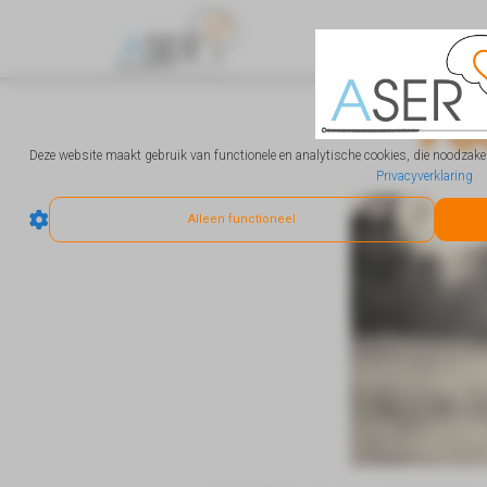
Fo
Deze website maakt gebruik van functionele en analytische cookies, die noodzakeli
Privacyverklaring
Alleen functioneel