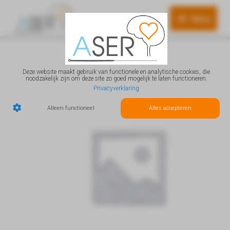
Menu
Menu
Deze website maakt gebruik van functionele en analytische cookies, die
noodzakelijk zijn om deze site zo goed mogelijk te laten functioneren.
Privacyverklaring
Alleen functioneel
Alles accepteren