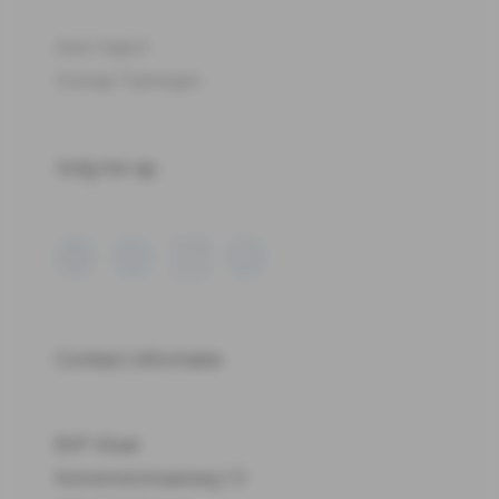
Aser traject
Overige Trainingen
Volg me op:
Contact informatie
BVP Vitaal
Kennemerstraatweg 13