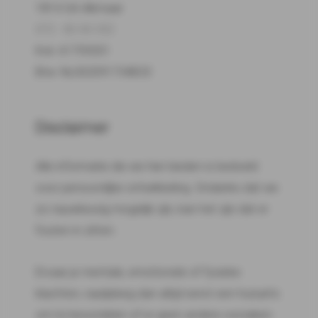
1814 GA Alkmaar
072 - 82 00 332
Kvk: 61759201
Btw: NL002091734B33
Disclaimer
Alle informatie die we hier bieden is bedoeld
voor persoonlijke ontwikkeling. Ondanks dat we
zo nauwkeurig mogelijk zijn, kan het zijn dat er
fouten in zitten.
Ervaar je mentale, emotionele of fysieke
klachten, raadpleeg dan altijd eerst een huisarts
om te beoordelen of er geen andere oorzaken